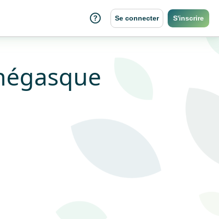
Se connecter
S'inscrire
égasque